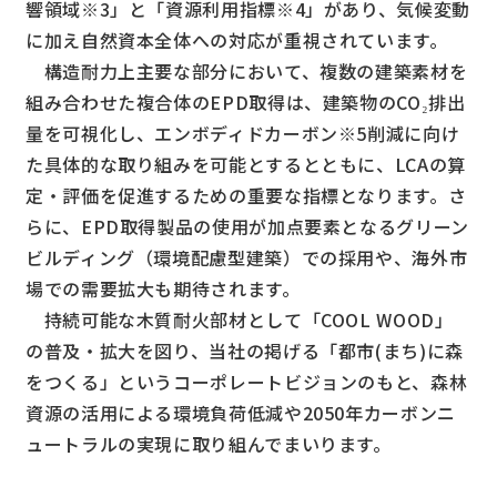
響領域※3」と「資源利用指標※4」があり、気候変動
に加え自然資本全体への対応が重視されています。
構造耐力上主要な部分において、複数の建築素材を
組み合わせた複合体のEPD取得は、建築物のCO₂排出
量を可視化し、エンボディドカーボン※5削減に向け
た具体的な取り組みを可能とするとともに、LCAの算
定・評価を促進するための重要な指標となります。さ
らに、EPD取得製品の使用が加点要素となるグリーン
ビルディング（環境配慮型建築）での採用や、海外市
場での需要拡大も期待されます。
持続可能な木質耐火部材として「COOL WOOD」
の普及・拡大を図り、当社の掲げる「都市(まち)に森
をつくる」というコーポレートビジョンのもと、森林
資源の活用による環境負荷低減や2050年カーボンニ
ュートラルの実現に取り組んでまいります。