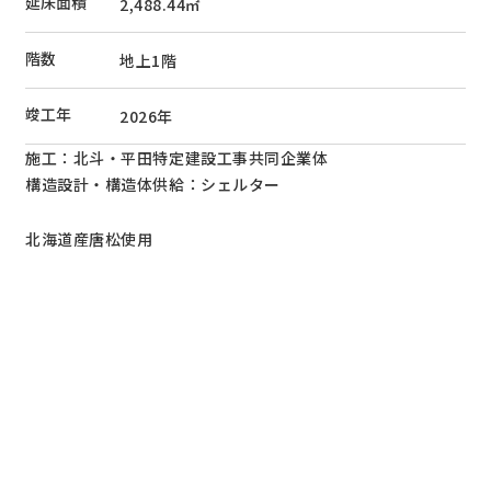
延床面積
2,488.44
㎡
階数
地上1階
竣工年
2026
年
施工：北斗・平田特定建設工事共同企業体
構造設計・構造体供給：シェルター
北海道産唐松使用