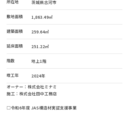
所在地
茨城県古河市
敷地面積
1,863.49
㎡
建築面積
259.64
㎡
延床面積
251.22
㎡
階数
地上1階
竣工年
2024
年
オーナー：株式会社ミナミ
施工：株式会社田中工務店
□令和6年度 JAS構造材実証支援事業