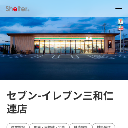
セブン-イレブン三和仁
連店
商業施設
関東・甲信越・北陸
構造設計
材料製作