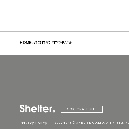
HOME
注文住宅
住宅作品集
CORPORATE SITE
Privacy Policy
copyright © SHELTER CO,LTD. All Rights R