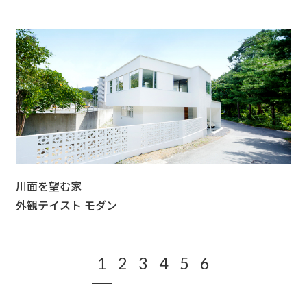
川面を望む家
外観テイスト モダン
1
2
3
4
5
6