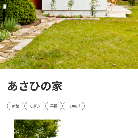
あさひの家
新築
モダン
平屋
~100㎡